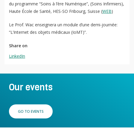
du programme “Soins à l’ère Numérique”, (Soins Infirmiers),
Haute École de Santé, HES-SO Fribourg, Suisse (
WEB
)
QoL Lab
O
p
Le Prof. Wac enseignera un module d’une demi-journée:
mQoL Living Lab
O
e
“L’Internet des objets médicaux (IoMT)”.
p
n
News
e
Share on
Search
n
For Students
O
LinkedIn
Write a keyword, for example, mobile app.
p
Join a Study
e
n
Contact
Our events
Lancer
la
recherch
GO TO EVENTS