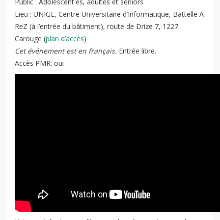
Public : Adolescent·es, adultes et seniors
Contact
Lancer
Lieu : UNIGE, Centre Universitaire d’Informatique, Battelle A
la
ReZ (à l’entrée du bâtiment), route de Drize 7, 1227
recherch
Carouge (
plan d’accès
)
Cet événement est en français.
Entrée libre.
Accès PMR: oui