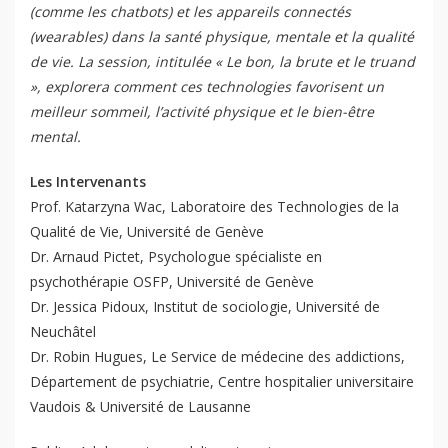
(comme les chatbots) et les appareils connectés
(wearables) dans la santé physique, mentale et la qualité
de vie. La session, intitulée « Le bon, la brute et le truand
», explorera comment ces technologies favorisent un
meilleur sommeil, l’activité physique et le bien-être
mental.
Les Intervenants
Prof. Katarzyna Wac, Laboratoire des Technologies de la
Qualité de Vie, Université de Genève
QoL Lab
O
Dr. Arnaud Pictet, Psychologue spécialiste en
p
mQoL Living Lab
O
psychothérapie OSFP, Université de Genève
e
p
Dr. Jessica Pidoux, Institut de sociologie, Université de
n
News
e
Neuchâtel
Search
n
Dr. Robin Hugues, Le Service de médecine des addictions,
For Students
O
Département de psychiatrie, Centre hospitalier universitaire
Write a keyword, for example, mobile app.
p
Vaudois & Université de Lausanne
Join a Study
e
n